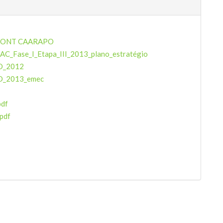
 CONT CAARAPO
AC_Fase_I_Etapa_III_2013_plano_estratégio
O_2012
_2013_emec
pdf
pdf