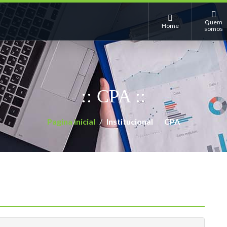
Quem
Home
somos
:: CPA ::
Pagina inicial
Institucional
CPA